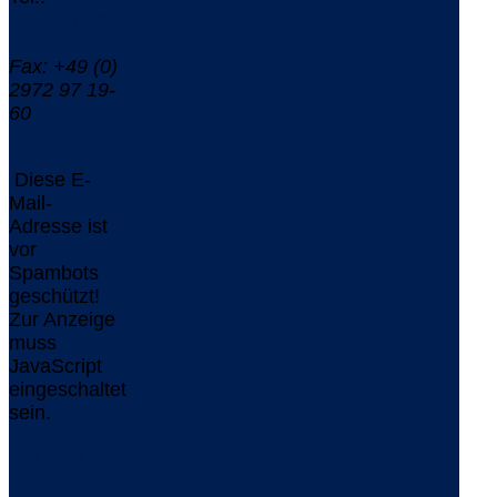
2972 97 19-
0
Fax: +49 (0)
2972 97 19-
60
Diese E-
Mail-
Adresse ist
vor
Spambots
geschützt!
Zur Anzeige
muss
JavaScript
eingeschaltet
sein.
www.delta-
software.com