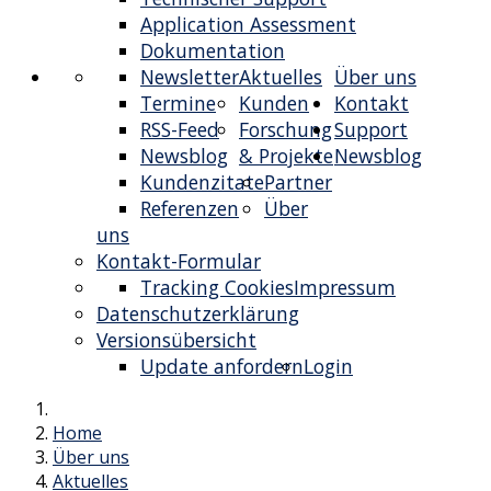
Application Assessment
Dokumentation
Newsletter
Aktuelles
Über uns
Termine
Kunden
Kontakt
RSS-Feed
Forschung
Support
Newsblog
& Projekte
Newsblog
Kundenzitate
Partner
Referenzen
Über
uns
Kontakt-Formular
Tracking Cookies
Impressum
Datenschutzerklärung
Versionsübersicht
Update anfordern
Login
Home
Über uns
Aktuelles