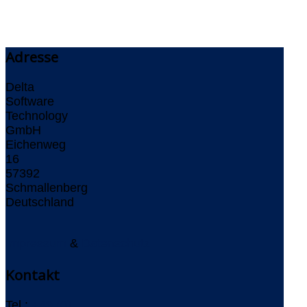
Adresse
Delta
Software
Technology
GmbH
Eichenweg
16
57392
Schmallenberg
Deutschland
Impressum
&
Datenschutz
Kontakt
Tel.:
+49 (0)