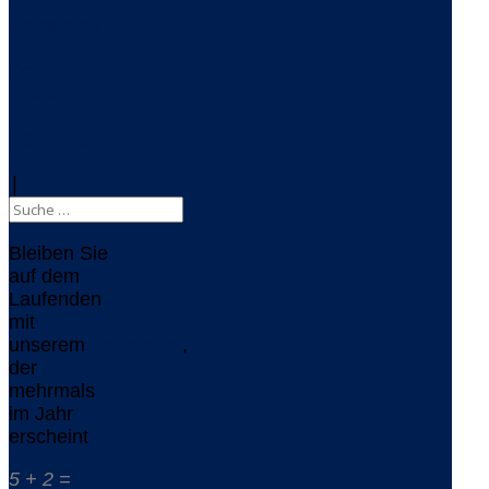
Delta-
Newsletter
Delta-
Newsblog
RSS-Feed
|
Bleiben Sie
auf dem
Laufenden
mit
unserem
Newsletter
,
der
mehrmals
im Jahr
erscheint
5 + 2 =