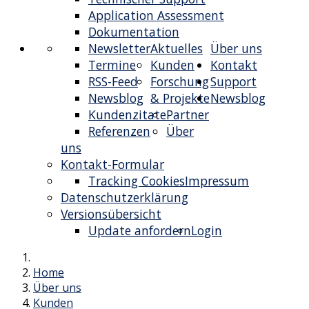
Application Assessment
Dokumentation
Newsletter
Aktuelles
Über uns
Termine
Kunden
Kontakt
RSS-Feed
Forschung
Support
Newsblog
& Projekte
Newsblog
Kundenzitate
Partner
Referenzen
Über
uns
Kontakt-Formular
Tracking Cookies
Impressum
Datenschutzerklärung
Versionsübersicht
Update anfordern
Login
Home
Über uns
Kunden