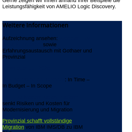
Gerne zeigen wir Ihnen anhand Ihrer Beispiele die
Leistungsfähigkeit von AMELIO Logic Discovery.
Weitere
Informationen
Aufzeichnung ansehen:
Webinar 'IBM
IMS/DB ablösen'
sowie
Erfahrungsaustausch mit Gothaer und
Provinzial
Newsletter Juli 2026
IMS-Ablösung bei Gothaer
: In Time –
In Budget – In Scope
AMELIO Modernization Platform
senkt Risiken und Kosten für
Modernisierung und Migration
Provinzial schafft vollständige
Migration
von IBM IMS/DB zu IBM