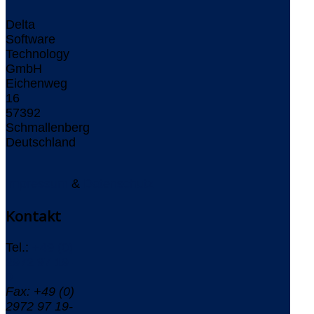
Delta
Software
Technology
GmbH
Eichenweg
16
57392
Schmallenberg
Deutschland
Impressum
&
Datenschutz
Kontakt
Tel.:
+49 (0)
2972 97 19-
0
Fax: +49 (0)
2972 97 19-