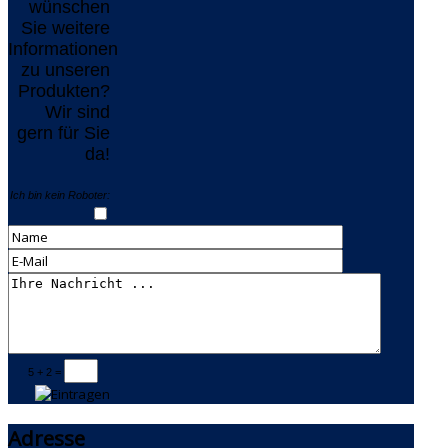
wünschen
Sie weitere
Informationen
zu unseren
Produkten?
Wir sind
gern für Sie
da!
Ich bin kein Roboter:
5 + 2 =
Adresse