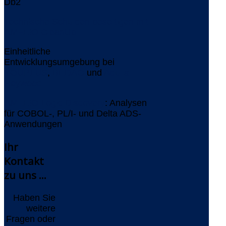
Db2
Technische Schulden beseitigen mit
AMELIO CleanUp
Einheitliche
Entwicklungsumgebung bei
YOUPLUS
,
BEDAG
und
Aquila
Heywood
AMELIO Logic Discovery
: Analysen
für COBOL-, PL/I- und Delta ADS-
Anwendungen
Ihr
Kontakt
zu uns ...
Haben Sie
weitere
Fragen oder