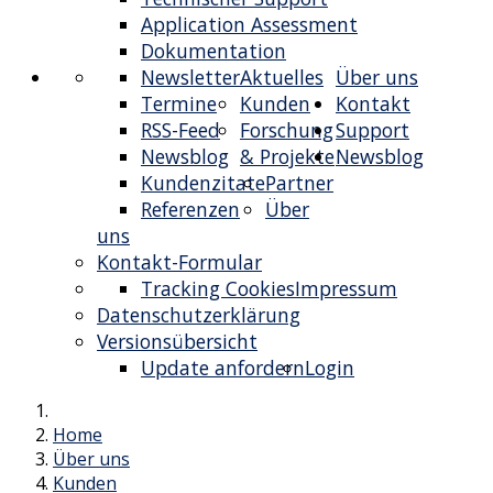
Application Assessment
Dokumentation
Newsletter
Aktuelles
Über uns
Termine
Kunden
Kontakt
RSS-Feed
Forschung
Support
Newsblog
& Projekte
Newsblog
Kundenzitate
Partner
Referenzen
Über
uns
Kontakt-Formular
Tracking Cookies
Impressum
Datenschutzerklärung
Versionsübersicht
Update anfordern
Login
Home
Über uns
Kunden