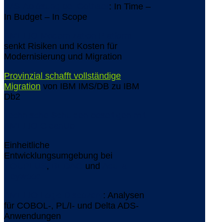
IMS-Ablösung bei Gothaer
: In Time –
In Budget – In Scope
AMELIO Modernization Platform
senkt Risiken und Kosten für
Modernisierung und Migration
Provinzial schafft vollständige
Migration
von IBM IMS/DB zu IBM
Db2
Technische Schulden beseitigen mit
AMELIO CleanUp
Einheitliche
Entwicklungsumgebung bei
YOUPLUS
,
BEDAG
und
Aquila
Heywood
AMELIO Logic Discovery
: Analysen
für COBOL-, PL/I- und Delta ADS-
Anwendungen