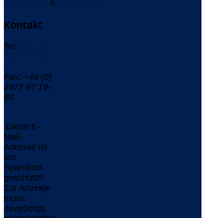
Impressum
&
Datenschutz
Kontakt
Tel.:
+49 (0)
2972 97 19-
0
Fax: +49 (0)
2972 97 19-
60
Diese E-
Mail-
Adresse ist
vor
Spambots
geschützt!
Zur Anzeige
muss
JavaScript