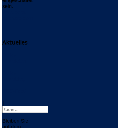
eingeschaltet
sein.
www.delta-
software.com
Aktuelles
Delta-
Newsletter
Delta-
Newsblog
RSS-Feed
|
Bleiben Sie
auf dem