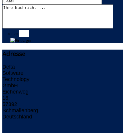
5 + 2 =
Adresse
Delta
Software
Technology
GmbH
Eichenweg
16
57392
Schmallenberg
Deutschland