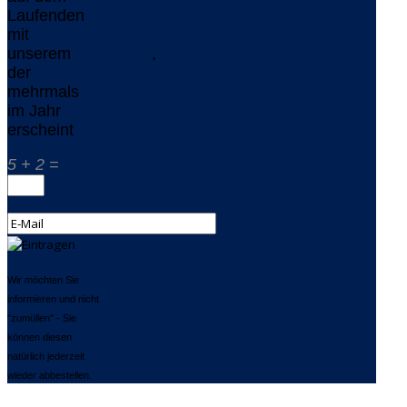
Laufenden
mit
unserem
Newsletter
,
der
mehrmals
im Jahr
erscheint
5 + 2 =
Wir möchten Sie
informieren und nicht
"zumüllen" - Sie
können diesen
natürlich jederzeit
wieder abbestellen.