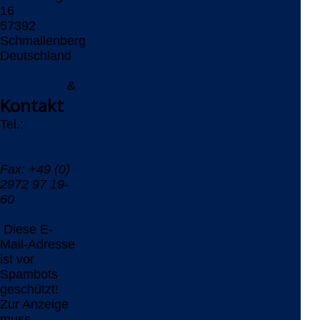
16
57392
Schmallenberg
Deutschland
Impressum
&
Datenschutz
Kontakt
Tel.:
+49 (0)
2972 97 19-
0
Fax: +49 (0)
2972 97 19-
60
Diese E-
Mail-Adresse
ist vor
Spambots
geschützt!
Zur Anzeige
muss