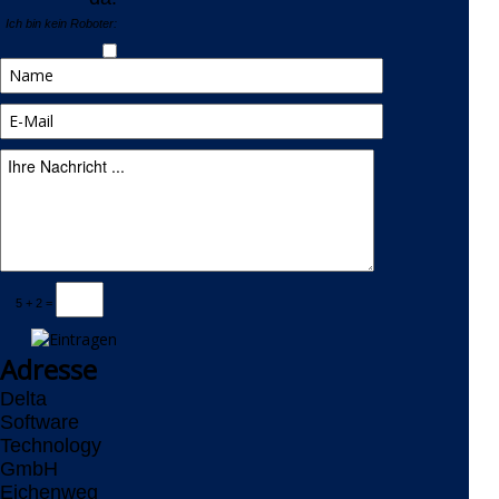
Ich bin kein Roboter:
5 + 2 =
Adresse
Delta
Software
Technology
GmbH
Eichenweg