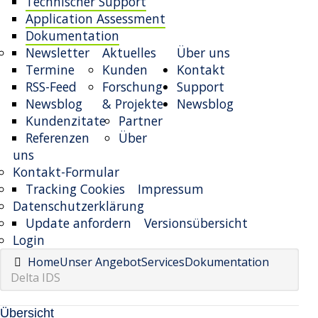
Technischer Support
Application Assessment
Dokumentation
Newsletter
Aktuelles
Über uns
Termine
Kunden
Kontakt
RSS-Feed
Forschung
Support
Newsblog
& Projekte
Newsblog
Kundenzitate
Partner
Referenzen
Über
uns
Kontakt-Formular
Tracking Cookies
Impressum
Datenschutzerklärung
Update anfordern
Versionsübersicht
Login
Home
Unser Angebot
Services
Dokumentation
Delta IDS
Übersicht