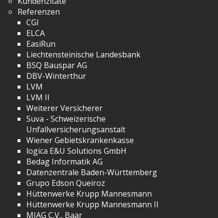
Kundenzitate
Referenzen
CGI
ELCA
EasiRun
Liechtensteinische Landesbank
BSQ Bauspar AG
DBV-Winterthur
LVM
LVM II
Weiterer Versicherer
Suva - Schweizerische
Unfallversicherungsanstalt
Wiener Gebietskrankenkasse
logica E&U Solutions GmbH
Bedag Informatik AG
Datenzentrale Baden-Württemberg
Grupo Edson Queiroz
Hüttenwerke Krupp Mannesmann
Hüttenwerke Krupp Mannesmann II
MIAG C.V., Baar