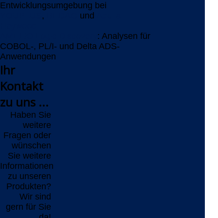
Entwicklungsumgebung bei
YOUPLUS
,
BEDAG
und
Aquila
Heywood
AMELIO Logic Discovery
: Analysen für
COBOL-, PL/I- und Delta ADS-
Anwendungen
Ihr
Kontakt
zu uns ...
Haben Sie
weitere
Fragen oder
wünschen
Sie weitere
Informationen
zu unseren
Produkten?
Wir sind
gern für Sie
da!