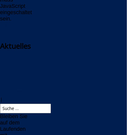
JavaScript
eingeschaltet
sein.
www.delta-
software.com
Aktuelles
Delta-
Newsletter
Delta-
Newsblog
RSS-Feed
|
Bleiben Sie
auf dem
Laufenden