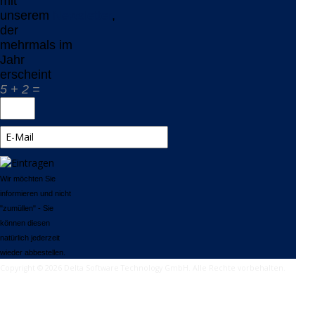
mit
unserem
Newsletter
,
der
mehrmals im
Jahr
erscheint
5 + 2 =
Wir möchten Sie
informieren und nicht
"zumüllen" - Sie
können diesen
natürlich jederzeit
wieder abbestellen.
Copyright © 2026 Delta Software Technology GmbH. Alle Rechte vorbehalten.