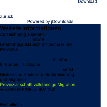
Download
Zurück
Powered by jDownloads
Weitere
Informationen
Aufzeichnung ansehen:
Webinar 'IBM
IMS/DB ablösen'
sowie
Erfahrungsaustausch mit Gothaer und
Provinzial
Newsletter Juli 2026
IMS-Ablösung bei Gothaer
: In Time –
In Budget – In Scope
AMELIO Modernization Platform
senkt
Risiken und Kosten für Modernisierung
und Migration
Provinzial schafft vollständige Migration
von IBM IMS/DB zu IBM Db2
Technische Schulden beseitigen mit
AMELIO CleanUp
Einheitliche